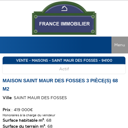
Menu
ACCUEIL
VENTE - MAISONS - SAINT MAUR DES FOSSES - 94100
Actif
VENTES
LOCATIONS
TOUTES LES VENTES
MAISON SAINT MAUR DES FOSSES 3 PIÈCE(S) 68
M2
MAISONS
RECHERCHER
TOUTES LES LOCATIONS
Ville
: SAINT MAUR DES FOSSES
APPARTEMENTS
MAISONS
NOS CONSEILS
IMMEUBLES
APPARTEMENTS
Prix
: 419 000€
NOS AGENCES
GUIDE ACQUÉREUR
Honoraires à la charge du vendeur
LOCAUX COMMERCIAUX
IMMEUBLES
GUIDE VENDEUR
Surface habitable m²
: 68
NOUS REJOINDRE
Surface du terrain m²
: 68