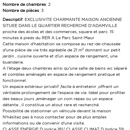
TERRAINS
LOCAUX COMMERCIAUX
GUIDE TRANSACTION PARFAITE
Nombre de chambres
: 2
Nombre de pièces
: 3
PARKING BOX
TERRAINS
Descriptif
: EXCLUSIVITE CHARMANTE MAISON ANCIENNE
PARKING BOX
SITUEE DANS LE QUARTIER RECHERCHE D'ADAMVILLE
proche des écoles et des commerces, square et parc. 15
minutes à pieds du RER A Le Parc Saint-Maur
Cette maison d'habitation se compose au rez-de-chaussée
d'une pièce de vie très agréable de 21 m² donnant sur petit
jardin , cuisine ouverte et d'un espace de rangement, une
buanderie.
A l'étage deux chambres ainsi qu'une salle de bains wc séparé
et combles aménagés en espace de rangement pratique et
fonctionnel.
Un espace extérieur privatif ,facile à entretenir ,offrant un
véritable prolongement de l'espace de vie. Idéal pour profiter
des beaux jours ,aménager un coin repas ou un espace
détente , il constitue un atout rare et recherché.
Possibilité de stationner un véhicule devant la maison
N'hésitez pas à nous contacter pour de plus amples
informations ou de convenir d'une visite.
CLASSE ENERGIE D indice 181/ CLASSE CLIMAT D Indice 39