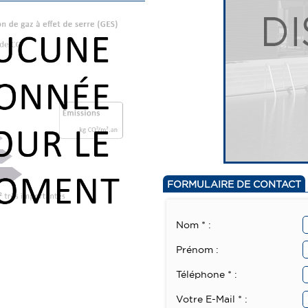
FORMULAIRE DE CONTACT
Nom * :
Prénom :
Téléphone * :
Votre E-Mail * :